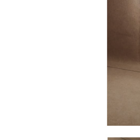
others.
In 2020, she organized a
symposium on the
carnivalesque art at the Centre
Pompidou Paris with Claire
Tancons, Paul B. Preciado,
Jenkin v. Zyl, Mathis Colins and
Jean-Baptiste Carobolante, run
parallel to her exhibition
Dark
Centuries: Alexander Kluge &
James Ensor
held at FVVGA.
In 2025, she was the the
rapporteur for Xie Lei,
recipient of the 2025 Marcel
Duchamp Prize as well as guest
curator for Prix Rubis Mécénat