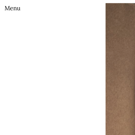
Curatin
Menu
is a Venice-
based curator, researcher and
GENERATIO
broadcaster
. Her main fields of
Collection
researches are related to
ADOLESCE
carnivalesque, adolescent
National G
aesthetics within visual arts,
Prix Rubis
the editorial and poetic
Fondazione
activities of Ilia Zdanevich
Georgian P
(1894-1975), who was lately the
Internation
subject of the Georgian
Biennale d
pavilion at the 60th edition of
INNVERVIS
the International Art Exhibition
Edouard M
– La Biennale di Venezia, which
ACTION, 
she curated as well as a show at
WOMEN AR
the Fondazione Antonio dalle
ABSTRACTI
Nogare in Bolzano.
BREATHIN
FVVGA
Since 2016, she run the
TVSF – The