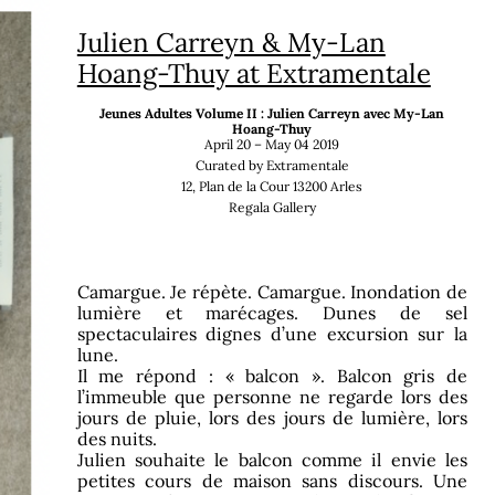
Writing
Julien Carreyn & My-Lan
he Trad
XIE LIE, MUSEE DENYS-PUECH
Hoang-Thuy at Extramentale
I Am The F***** Subject, Art &
Jeunes Adultes Volume II : Julien Carreyn avec My-Lan
 Lei
Adolescence, Lenz Press
Hoang-Thuy
 & Joan
DIEGO MARCON: Adolescence on a
April 20 – May 04 2019
Curated by Extramentale
Loop, Lenz Press
12, Plan de la Cour 13200 Arles
dsmiths
LISA YUSKAVAGE: This is not a
Regala Gallery
studio, this is a studio! David
Zwirner
-Arts de
CHOUCHOU-DE-TOI : Esthétique
Camargue. Je répète. Camargue. Inondation de
Adolescentes dans l’Empire des
 & Wirth
lumière et marécages. Dunes de sel
Nineties, écal
yborg Dog
spectaculaires dignes d’une excursion sur la
LAURA OWENS (Eugène Marie,
lune.
Mauroco et Laura), FVVGA
Il me répond : « balcon ». Balcon gris de
in Geneva
l’immeuble que personne ne regarde lors des
POLITICAL BODIES AND CROWDS,
ithout
jours de pluie, lors des jours de lumière, lors
interview with Maxime Boidy
des nuits.
Julien souhaite le balcon comme il envie les
ser &
petites cours de maison sans discours. Une