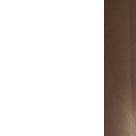
Am The F****** Subject: Art &
Adolescence
, Lenz Press) and an
exhibition at Zacheta National
Gallery in Warsaw.
Julia Marchand was a curator
at the Fondation Vincent van
Gogh Arles between 2015 and
2023 co-curating with Bice
Curiger the exhibitions
Action
/ Gesture / Painting: Women in
Abstraction, a World History,
1940-1970
(2023);
Laura Owens
and Vincent van
Gogh
(2021),
Pirosmani: Walkers
between Worlds
(2019),
Hot Sun,
Late Sun
(2018) and
Simple Life
– Simply Life
(2017) among