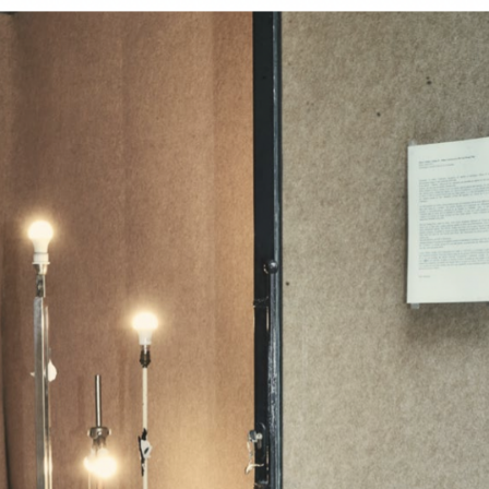
g
Talking
N! Société Générale
From the Girl Online to t
Wife
NCE at Zacheta
Prix Marcel Duchamp: Xie
allery
Joan Mitchell with Aware
 Mécénat: Liselor Perez
Mitchell Foundation
 Antonio Dalle Nogare
Illegal Astronomy at Gol
College
avilion at the 60th
al Art Exhibition – La
For Frank Bowling, Beaux
i Venezia
Paris
ION at Centre d’Art
Frank Bowling at Hauser
anet
ANDRO ERADZE: Post-C
GESTURE, PAINT
at Galerie Poggi
TISTS AND GLOBAL
with JOHN ARMELEDER 
ON (1940–70) at FVVGA
THE RAGING AGE (Red w
G ONE’S BREATH at
color) at écal
PAUL MCCARTHY at Hau
 Very Scary Forest,
Wirth