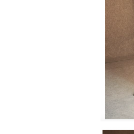
program Extramentale
Octobre Nu
Arles
dedicated to adolescence
within visual art, working on
Vu Que La 
Orbeliani P
site specific projects with
Saradibiza ( site-specific video
LAURA OW
GOGH at 
games
TVSF
exhibited at the
Centre Pompidou Metz & the
World Livi
Hennessy
Festival Octobre Numérique –
The Compl
Faire Monde), Anaïs-Tohé
Commaret (Centre d’Art
Robin Plus
Edouard Manet, Gennevilliers)
Abbieannia
Mohamed Bourouissa (Les
Paris
Rencontres de la Photographie,
La Vie Sim
Arles), Lisa Yuskavage (David
at FVVGA
Zwirner, Paris), Henry Darger
Julien Car
Thuy at Ex
(Galerie Sultana, Paris) and Paul
McCarthy (Hauser & Wirth,
Dark Centu
Alexander 
Monaco). The project
culminated in an publication (
I