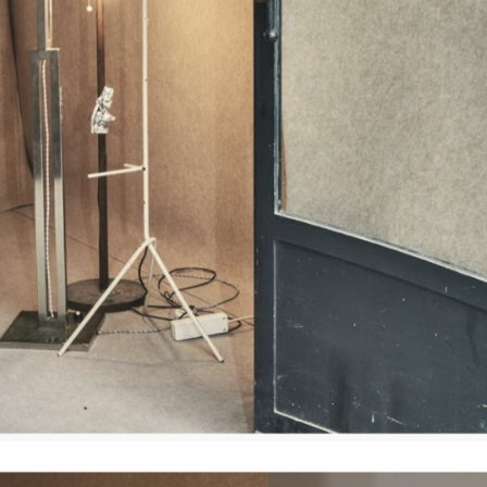
mérique – Faire Monde,
ON NICOLE EISENMAN
FEELINGS, LAUGHTER 
Poésie M’est Obscure at
STREETS”, FVVGA
alace, Tibilisi
TEEN SPIRIT, Beaux-Arts
ENS & VINCENT VAN
THE CARNIVALESQUE at
FVVGA
Pompidou
ng Soil Forum, Moët
ALEXANDER KLUGE &
CONSTELLATION at Lum
icity at FVVGA
ALEXANDER KLUGE : TE
: SOAP at Extramentale
IMAGES at ENSP
n Novlangue at Sultana
ple – Simplement La Vie
reyn & My-Lan Hoang-
tramentale
ries: James Ensor &
Kluge at FVVGA