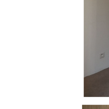
marchand.julia (a) gmail.com