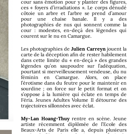
cour sans émotion pour y planter des figures,
 “ABOUT
ces « foyers d’irradiations ». Le corps dénudé
AND
côtoie un arbre et l’arbre se prend d’amour
pour une chaise banale. Il y a des
photographies de nus qui sonnent comme la
 de Paris
cour : modestes, en-deçà des légendes qui
 Centre
courent sur le nu en Camargue.
Les photographies de
Julien Carreyn
jouent la
a Arles
carte de la déception afin de rester habilement
dans cette limite du « en-deçà » des grandes
XT &
légendes qu’on saupoudre sur l’adéquation,
pourtant si merveilleusement vendeuse, du nu
féminin en Camargue. Alors, on place
l’érotisme dans du feutre pour le maintenir en
sourdine ; on force sur le petit format et on
s’oppose à la lumière qui éclate en temps de
Féria. Jeunes Adultes Volume II détourne des
trajectoires sillonnées avec éclat.
My-Lan Hoang-Thuy
rentre en scène. Jeune
artiste récemment diplômée de l’Ecole des
Beaux-Arts de Paris elle a, depuis plusieurs