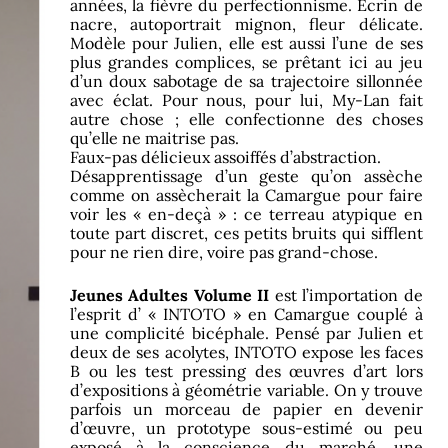
années, la fièvre du perfectionnisme. Écrin de
nacre, autoportrait mignon, fleur délicate.
Modèle pour Julien, elle est aussi l’une de ses
plus grandes complices, se prêtant ici au jeu
d’un doux sabotage de sa trajectoire sillonnée
avec éclat. Pour nous, pour lui, My-Lan fait
autre chose ; elle confectionne des choses
qu’elle ne maitrise pas.
Faux-pas délicieux assoiffés d’abstraction.
Désapprentissage d’un geste qu’on assèche
comme on assècherait la Camargue pour faire
voir les « en-deçà » : ce terreau atypique en
toute part discret, ces petits bruits qui sifflent
pour ne rien dire, voire pas grand-chose.
Jeunes Adultes Volume II
est l’importation de
l’esprit d’ « INTOTO » en Camargue couplé à
une complicité bicéphale. Pensé par Julien et
deux de ses acolytes, INTOTO expose les faces
B ou les test pressing des œuvres d’art lors
d’expositions à géométrie variable. On y trouve
parfois un morceau de papier en devenir
d’œuvre, un prototype sous-estimé ou peu
exposé à la conscience du marché, une