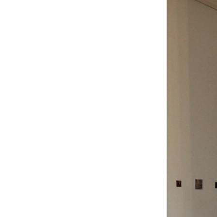
x Beaux-Arts de Paris. She is
the Curator of Société
Générale Collection in 2026.